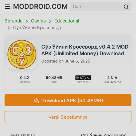
MODDROID.COM
Beranda
Games
Educational
Сўз Ўйини Кроссворд
Сўз Ўйини Кроссворд v0.4.2 MOD
APK (Unlimited Money) Download
Updated on
June 6, 2025
0.4.2
50.48MB
4.3 ★
VERSION
SIZE
GET IT ON
1698 RATINGS
Download APK (50.48MB)
Versi Sebelumnya
Сўз Ўйини Кроссворд
NAMA APLIKASI