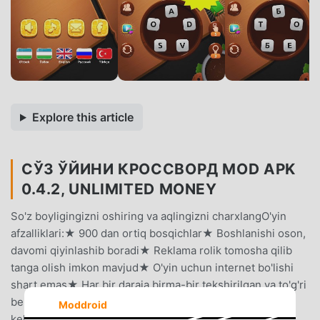
Explore this article
СЎЗ ЎЙИНИ КРОССВОРД MOD APK
0.4.2, UNLIMITED MONEY
So'z boyligingizni oshiring va aqlingizni charxlangO'yin
afzalliklari:★ 900 dan ortiq bosqichlar★ Boshlanishi oson,
davomi qiyinlashib boradi★ Reklama rolik tomosha qilib
tanga olish imkon mavjud★ O'yin uchun internet bo'lishi
shart emas★ Har bir daraja birma-bir tekshirilgan va to'g'ri
berilgan★ Har qanday yoshdagilar uchun ma'qul
Moddroid
keladiO'yin qanday o'ynaladi?Berilgan harflardan har