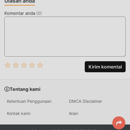
Ulasan anda
berani. Dengan teknologi yang lebih maju, pengalaman
layar game telah sangat ditingkatkan. Sambil
Komentar anda
(
0
)
mempertahankan gaya asli educational ,maksimum Ini
meningkatkan pengalaman sensorik pengguna, dan ada
banyak jenis ponsel apk dengan kemampuan beradaptasi
yang sangat baik, memastikan bahwa semua educational
pecinta game dapat sepenuhnya menikmati kebahagiaan
yang dibawa olehСўз Ўйини Кроссворд 0.4.2
MOD UNIK
Kirim komental
Tradisional educational permainan mengharuskan
pengguna menghabiskan banyak waktu untuk
Tentang kami
mengumpulkan kekayaan/kemampuan/keterampilan
mereka dalam permainan, yang merupakan fitur dan
Ketentuan Penggunaan
DMCA Disclaimer
kesenangan dari permainan, tetapi pada saat yang sama,
proses akumulasi pasti akan membuat orang merasa lelah,
Kontak kami
Iklan
tetapi sekarang , munculnya mod telah menulis ulang
situasi ini. Di sini, Anda tidak perlu menghabiskan sebagian