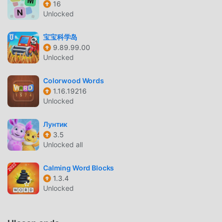
16
menikmati kesenangan yang dibawa secara klasik
Unlocked
educational game Сўз Ўйини Кроссворд 0.4.2. Pada saat
yang sama, moddroid telah secara khusus membangun
宝宝科学岛
platform untuk educational pecinta game, memungkinkan
9.89.99.00
Anda untuk berkomunikasi dan berbagi dengan semua
Unlocked
educational pecinta game di seluruh dunia, tunggu apa
lagi, bergabunglah dengan moddroid dan nikmati
Colorwood Words
educational permainan dengan semua mitra global menjadi
1.16.19216
Unlocked
bahagia
Лунтик
LAYAR INDAH
3.5
Seperti tradisional educational game, Сўз Ўйини
Unlocked all
Кроссворд memiliki gaya seni yang unik, dan grafik, peta,
dan karakternya yang berkualitas tinggi membuat Сўз
Calming Word Blocks
1.3.4
Ўйини Кроссворд menarik banyak educational penggemar,
Unlocked
dan dibandingkan dengan tradisional educational game ,
Сўз Ўйини Кроссворд 0.4.2 telah mengadopsi mesin
virtual yang diperbarui dan melakukan peningkatan yang