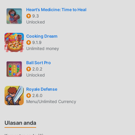
di seluruh dunia. Tidak seperti tradisional casual game, di
Heart’s Medicine: Time to Heal
晴天小狗, Anda hanya perlu melalui tutorial pemula,
9.3
sehingga Anda dapat dengan mudah memulai seluruh
Unlocked
permainan dan menikmati kesenangan yang dibawa secara
klasik casual game 晴天小狗 2.6.0. Pada saat yang sama,
Cooking Dream
moddroid telah secara khusus membangun platform untuk
9.1.9
casual pecinta game, memungkinkan Anda untuk
Unlimited money
berkomunikasi dan berbagi dengan semua casual pecinta
game di seluruh dunia, tunggu apa lagi, bergabunglah
Ball Sort Pro
dengan moddroid dan nikmati casual permainan dengan
2.0.2
Unlocked
semua mitra global menjadi bahagia
Royale Defense
LAYAR INDAH
2.6.0
Seperti tradisional casual game, 晴天小狗 memiliki gaya
Menu/Unlimited Currency
seni yang unik, dan grafik, peta, dan karakternya yang
berkualitas tinggi membuat 晴天小狗 menarik banyak
Ulasan anda
casual penggemar, dan dibandingkan dengan tradisional
casual game , 晴天小狗 2.6.0 telah mengadopsi mesin