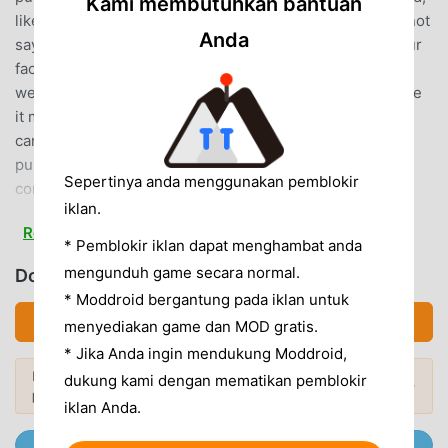
Kami membutuhkan bantuan
like walking your puppy at 7am in the morning. (you cannot
Anda
say no to this cutie, because he/she will keep licking your
face until you get up!)To create such an amazing game,
we've put so much love, energy and efforts. We can't love
it more, so I am sure you will love it too. In hi puppy, you
can:★ choose your favorite breed ★ customize your
puppy house, and dress up your puppy for a beauty
Sepertinya anda menggunakan pemblokir
contest! ★ play all kinds of games with your puppies★
iklan.
visit other houses in the community and make "puppy"
Read more
friends.....There is a secret about your puppy, guess what?
* Pemblokir iklan dapat menghambat anda
the puppy is a treasure hunter! All the hidden fortune will
mengunduh game secara normal.
Download 晴天小狗 (MOD, Tidak terkunci)
be digged out by this little one, who will make you
* Moddroid bergantung pada iklan untuk
rich.************************************************
Download APK (57.51MB)
menyediakan game dan MOD gratis.
**************
* Jika Anda ingin mendukung Moddroid,
Ingin lebih banyak? Jelajahi
Mod APK paling
晴天小狗 PENGANTAR
dukung kami dengan mematikan pemblokir
Mod Populer →
populer
di 2026.
iklan Anda.
晴天小狗 Sebagai game casual yang sangat populer baru-
baru ini, game ini mendapatkan banyak penggemar di
Gabung @MODDROID.CO di Telegram channel