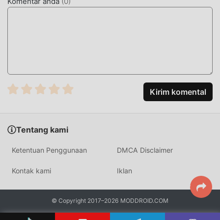
Komentar anda
(
0
)
virtual yang diperbarui dan melakukan peningkatan yang
berani. Dengan teknologi yang lebih maju, pengalaman
layar game telah sangat ditingkatkan. Sambil
mempertahankan gaya asli casual ,maksimum Ini
meningkatkan pengalaman sensorik pengguna, dan ada
banyak jenis ponsel apk dengan kemampuan beradaptasi
yang sangat baik, memastikan bahwa semua casual pecinta
game dapat sepenuhnya menikmati kebahagiaan yang
Kirim komental
dibawa oleh晴天小狗 2.6.0
MOD UNIK
Tentang kami
Tradisional casual permainan mengharuskan pengguna
Ketentuan Penggunaan
DMCA Disclaimer
menghabiskan banyak waktu untuk mengumpulkan
kekayaan/kemampuan/keterampilan mereka dalam
Kontak kami
Iklan
permainan, yang merupakan fitur dan kesenangan dari
permainan, tetapi pada saat yang sama, proses akumulasi
pasti akan membuat orang merasa lelah, tetapi sekarang ,
© Copyright 2017–2026 MODDROID.COM
munculnya mod telah menulis ulang situasi ini. Di sini,