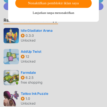
Nonaktifkan pemblokir iklan saya
seluruh dunia yang menyukai game casual .Jika Anda ingin
Gabung @MODDROID.CO di komunitas Discord
mengunduh game ini, sebagai situs unduhan game mod
Lanjutkan tanpa menonaktifkan
apk gratis terbesar di dunia -- moddroid adalah pilihan
Rekomendasi Game & App
terbaik Anda. moddroid tidak hanya memberi Anda versi
terbaru dari晴天小狗2.6.0gratis, tetapi juga menyediakan
Idle Gladiator Arena
Free mod gratis, membantu Anda menyimpan tugas
0.3.0
mekanis yang berulang dalam gim, sehingga Anda dapat
Unlocked
fokus menikmati kesenangan yang dibawa oleh game itu
sendiri. moddroid menjanjikan bahwa apapun晴天小狗mod
AddUp Twist
tidak akan membebankan biaya apa pun kepada pemain,
12
dan 100% aman, tersedia, dan gratis untuk dipasang.
Unlocked
Cukup unduh klien moddroid, Anda dapat mengunduh dan
menginstal晴天小狗 2.6.0 dengan satu klik. Tunggu apa
Farmdale
6.2.5
lagi, unduh moddroid dan mainkan!
free shopping
GAMEPLAY UNIK
Tattoo Ink Puzzle
晴天小狗 Sebagai game terkenal casual ,gameplaynya yang
1.0
Unlocked
unik telah membantunya mendapatkan banyak penggemar