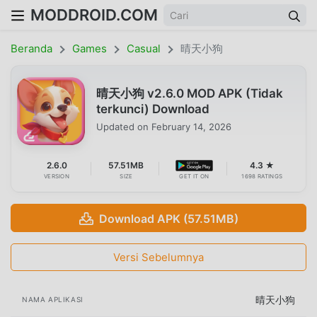
MODDROID.COM
Beranda
Games
Casual
晴天小狗
晴天小狗 v2.6.0 MOD APK (Tidak
terkunci) Download
Updated on
February 14, 2026
2.6.0
57.51MB
4.3 ★
VERSION
SIZE
GET IT ON
1698 RATINGS
Download APK (57.51MB)
Versi Sebelumnya
晴天小狗
NAMA APLIKASI