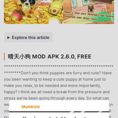
Explore this article
晴天小狗 MOD APK 2.6.0, FREE
****************************************************
********Don't you think puppies are furry and cute? Have
you been wanting to keep a cute puppy at home just to
make you relax, to be needed and more importantly,
happy? I think we all need a break from the pressure and
stress we've been going through every day. So what can
we do to help you?Come and check out this cute puppy on
Moddroid
your phone. Isn't it better for most of you to keep a virtual
puppy so you're free from all the hassles in the real world,