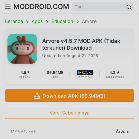
MODDROID.COM
Beranda
Apps
Education
Árvore
Árvore v4.5.7 MOD APK (Tidak
terkunci) Download
Updated on
August 21, 2025
4.5.7
86.94MB
4.3 ★
VERSION
SIZE
GET IT ON
1698 RATINGS
Download APK (86.94MB)
Versi Sebelumnya
Árvore
NAMA APLIKASI