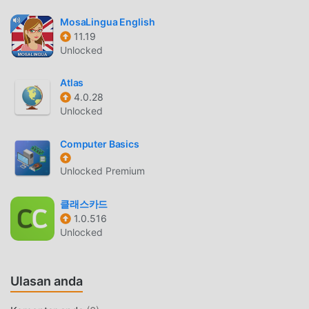
klien, Anda dapat mengunduh dan menginstal Free versi
mod Árvore 4.5.7 dengan satu klik, dan kemudian nikmati
MosaLingua English
Kenyamanan yang dibawa oleh Árvore!
11.19
Unlocked
UNDUH SEKARANG
Atlas
Cukup klik tombol unduh untuk menginstal aplikasi
4.0.28
moddroid, Anda dapat langsung mengunduh versi mod
Unlocked
gratis Árvore 4.5.7dalam paket instalasi moddroid dengan
satu klik, dan ada lebih banyak aplikasi mod populer gratis
Computer Basics
yang menunggu untuk Anda mainkan, tunggu apa lagi,
Unlocked Premium
unduh sekarang!
클래스카드
1.0.516
Unlocked
Ulasan anda