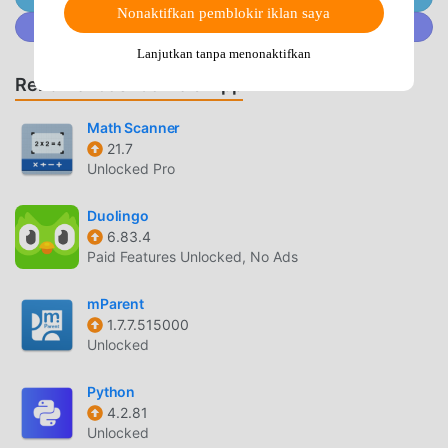
dengan tradisional education aplikasi, Árvore memberikan
Nonaktifkan pemblokir iklan saya
Gabung @MODDROID.CO di komunitas Discord
pengalaman yang lebih kaya dan fungsi yang lebih kuat.
Anda hanya perlu Mengunduh dan menginstalÁrvore4.5.7,
Lanjutkan tanpa menonaktifkan
Anda dapat dengan mudah merasakan semua fungsi, dan
Rekomendasi Game & App
itu benar-benar gratis! Selain itu, moddroid juga
mendukung education aplikasi untuk para penggemar
Math Scanner
untuk bertukar pengalaman satu sama lain, berbagi
21.7
Unlocked Pro
kebahagiaan yang mereka temui di aplikasi, tunggu apa
lagi, datang dan unduh sekarang
Duolingo
6.83.4
MOD UNIK
Paid Features Unlocked, No Ads
moddroid tidak hanya menyediakan yang asliÁrvore 4.5.7
benar-benar gratis, tetapi juga melampirkan versi mod,
mParent
1.7.7.515000
memberi Anda Free fungsi secara gratis, Anda dapat
Unlocked
mencoba level tertinggiÁrvore 4.5.7 dengan fungsi
terlengkap. Selain itu, semua mod telah diautentikasi
Python
secara manual oleh moddroid, 100% gratis dan tersedia.
4.2.81
Sekarang, Anda hanya perlu mengunduh moddroid ke
Unlocked